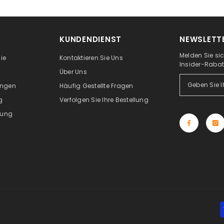
KUNDENDIENST
NEWSLETT
Melden Sie si
ie
Kontaktieren Sie Uns
Insider-Rabat
Über Uns
ungen
Häufig Gestellte Fragen
g
Verfolgen Sie Ihre Bestellung
tung