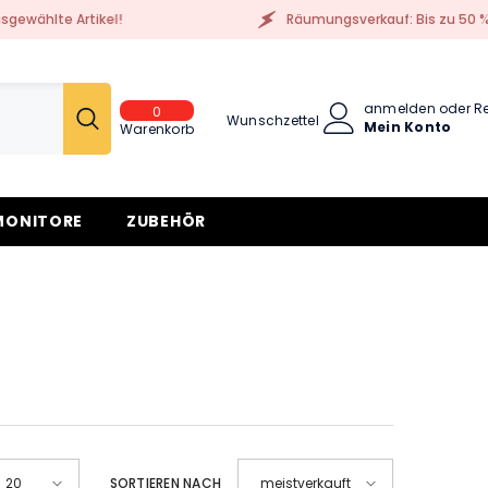
hlte Artikel!
Räumungsverkauf: Bis zu 50 % Raba
anmelden
oder
Re
0
0
Wunschzettel
Mein Konto
Artikel
Warenkorb
MONITORE
ZUBEHÖR
SORTIEREN NACH
20
meistverkauft