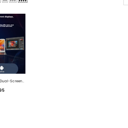
t Dual-Screen-
dmontiertem
95
ungsbildschirm