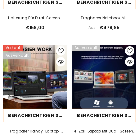
BENACHRICHTIGEN SIE MICH
BENACHRICHTIGEN SIE MICH
Halterung Für Dual-Screen-
Tragbares Notebook Mit
Monitor
Erweitertem Dual-Screen-HD-
€159,00
€479,95
Aus
Monitor
Verkauf
Ausverkauft
Ausverkauft
BENACHRICHTIGEN SIE MICH
BENACHRICHTIGEN SIE MICH
Tragbarer Handy-Laptop-
14-Zoll-Laptop Mit Dual-Screen-
Bildschirm
Monitor Und Wandmontiertem