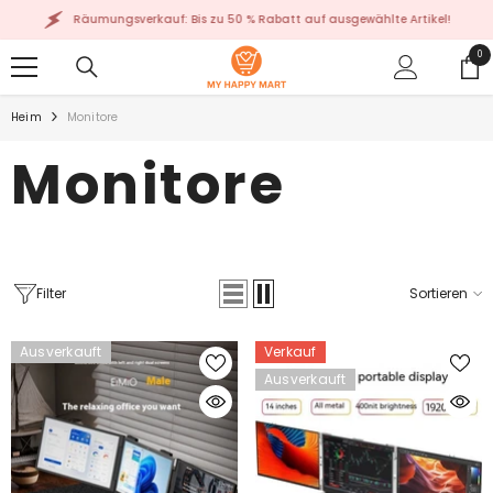
ZUM INHALT SPRINGEN
Räumungsverkauf: Bis zu 50 % Rabatt auf ausgewählte Artikel!
0
0
Art
Heim
Monitore
Monitore
Filter
Sortieren
Ausverkauft
Verkauf
Ausverkauft