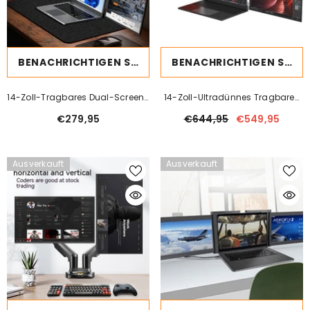
BENACHRICHTIGEN SIE MICH
BENACHRICHTIGEN SIE MICH
14-Zoll-Tragbares Dual-Screen-
14-Zoll-Ultradünnes Tragbares
Display (links Und Rechts),
Display In Metalloptik Mit Dual-
€279,95
€644,95
€549,95
Einzeiliges Dual-Screen-Display,
Und Drei-Bildschirm-Funktion
Drei Bildschirme
Ausverkauft
Ausverkauft