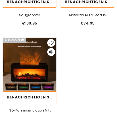
BENACHRICHTIGEN SIE MICH
BENACHRICHTIGEN SIE MICH
Saugroboter
Motorrad Multi-Modus
Dynamisches LED-
€189,95
€74,95
Dämonenauge
Ausverkauft
BENACHRICHTIGEN SIE MICH
3D-Kaminsimulation Mit
Aromadiffusor Für Den