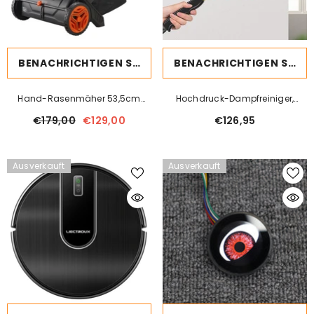
BENACHRICHTIGEN SIE MICH
BENACHRICHTIGEN SIE MICH
Hand-Rasenmäher 53,5cm
Hochdruck-Dampfreiniger,
Kehrbreite Rasenmäher Manuell
Klimatisierte Küche
€179,00
€129,00
€126,95
99L Fassungsvermögen Des
Fangkorbs Spindelmäher
112x67x90cm
Ausverkauft
Ausverkauft
Handspindelmäher Verstellbar
Zum Aufkehren Von Laub
Grasschnitt Kleinen Zweigen